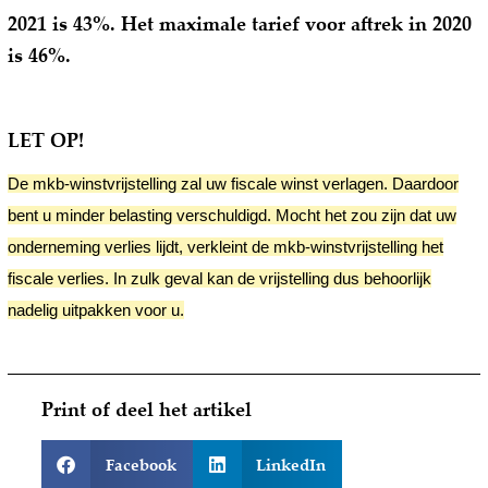
2021 is 43%. Het maximale tarief voor aftrek in 2020
is 46%.
LET OP!
De mkb-winstvrijstelling zal uw fiscale winst verlagen. Daardoor
bent u minder belasting verschuldigd. Mocht het zou zijn dat uw
onderneming verlies lijdt, verkleint de mkb-winstvrijstelling het
fiscale verlies. In zulk geval kan de vrijstelling dus behoorlijk
nadelig uitpakken voor u.
Print of deel het artikel
Facebook
LinkedIn