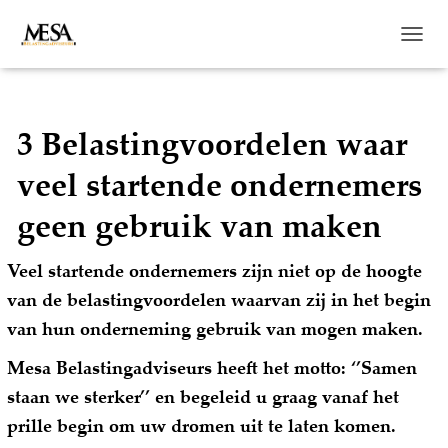
N
A
V
I
G
3 Belastingvoordelen waar
A
T
veel startende ondernemers
I
E
geen gebruik van maken
W
I
S
Veel startende ondernemers zijn niet op de hoogte
S
van de belastingvoordelen waarvan zij in het begin
E
L
van hun onderneming gebruik van mogen maken.
E
N
Mesa Belastingadviseurs heeft het motto: ‘’Samen
staan we sterker’’ en begeleid u graag vanaf het
prille begin om uw dromen uit te laten komen.